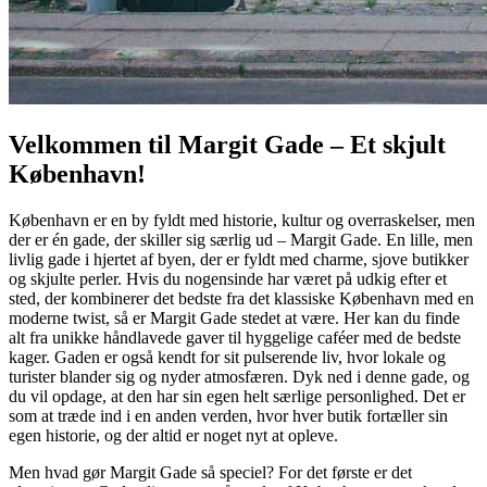
Velkommen til Margit Gade – Et skjult
København!
København er en by fyldt med historie, kultur og overraskelser, men
der er én gade, der skiller sig særlig ud – Margit Gade. En lille, men
livlig gade i hjertet af byen, der er fyldt med charme, sjove butikker
og skjulte perler. Hvis du nogensinde har været på udkig efter et
sted, der kombinerer det bedste fra det klassiske København med en
moderne twist, så er Margit Gade stedet at være. Her kan du finde
alt fra unikke håndlavede gaver til hyggelige caféer med de bedste
kager. Gaden er også kendt for sit pulserende liv, hvor lokale og
turister blander sig og nyder atmosfæren. Dyk ned i denne gade, og
du vil opdage, at den har sin egen helt særlige personlighed. Det er
som at træde ind i en anden verden, hvor hver butik fortæller sin
egen historie, og der altid er noget nyt at opleve.
Men hvad gør Margit Gade så speciel? For det første er det