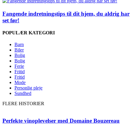
Fangende indretningstips til dit hjem, du aldrig har
set før!
POPULÆR KATEGORI
Barn
Biler
Bolig
Bolig
Ferie
Fritid
Fritid
Mode
Personlig pleje
Sundhed
FLERE HISTORIER
Perfekte vinoplevelser med Domaine Bouzereau