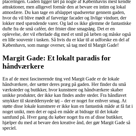
placeringen. Gaden ligger tæt på nogle af Københavns mest kendte
attraktioner, men alligevel formår den at bevare en intim og lokal
atmosfære. Du kan tage en afslappet spadseretur gennem gaden,
hvor du vil blive mødt af farverige facader og livlige vinduer, der
lokker med spændende varer. Og lad os ikke glemme de fantastiske
dufte fra de små caféer, der frister dine smagsløg. Det er en
oplevelse, der vil efterlade dig med et smil på læben og måske også
en lille souvenir i tasken. Så hvis du er klar til at udforske en del af
København, som mange overser, så tag med til Margit Gade!
Margit Gade: Et lokalt paradis for
håndværkere
En af de mest fascinerende ting ved Margit Gade er de lokale
håndværkere, der sætter deres præg på gaden. Her finder du små
værksteder og butikker, hvor kunstnere og håndværkere skaber
unikke produkter, der ikke kan findes andre steder. Fra håndlavet
smykker til skræddersyede tøj – der er noget for enhver smag. At
støtte disse lokale kunstnere er ikke kun en fantastisk måde at få fat i
noget unikt, men det er også en måde at bidrage til det lokale
samfund på. Hver gang du køber noget fra en af disse butikker,
hjælper du med at bevare den kreative ånd, der gør Margit Gade så
speciel.