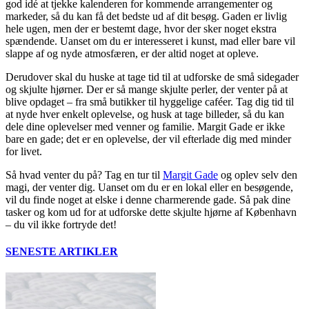
god idé at tjekke kalenderen for kommende arrangementer og
markeder, så du kan få det bedste ud af dit besøg. Gaden er livlig
hele ugen, men der er bestemt dage, hvor der sker noget ekstra
spændende. Uanset om du er interesseret i kunst, mad eller bare vil
slappe af og nyde atmosfæren, er der altid noget at opleve.
Derudover skal du huske at tage tid til at udforske de små sidegader
og skjulte hjørner. Der er så mange skjulte perler, der venter på at
blive opdaget – fra små butikker til hyggelige caféer. Tag dig tid til
at nyde hver enkelt oplevelse, og husk at tage billeder, så du kan
dele dine oplevelser med venner og familie. Margit Gade er ikke
bare en gade; det er en oplevelse, der vil efterlade dig med minder
for livet.
Så hvad venter du på? Tag en tur til
Margit Gade
og oplev selv den
magi, der venter dig. Uanset om du er en lokal eller en besøgende,
vil du finde noget at elske i denne charmerende gade. Så pak dine
tasker og kom ud for at udforske dette skjulte hjørne af København
– du vil ikke fortryde det!
SENESTE ARTIKLER