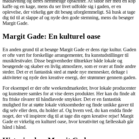
madlavning og deres hemmelige opskrifter. At sidde her med en kop
kaffe og en kage, mens du ser livet udfolde sig i gaden, er en
oplevelse, der virkelig gør dit besøg uforglemmeligt. Så husk at tage
dig tid til at slappe af og nyde den gode stemning, mens du besøger
Margit Gade.
Margit Gade: En kulturel oase
En anden grund til at besøge Margit Gade er dens rige kultur. Gaden
er ofte vært for forskellige arrangementer, fra kunstudstillinger til
musikfestivaler. Disse begivenheder tiltrækker både lokale og
besøgende og skaber en livlig atmosfære, som er svær at finde andre
steder. Det er et fantastisk sted at møde nye mennesker, deltage i
aktiviteter og nyde den kreative energi, der strømmer gennem gaden.
For eksempel er der ofte weekendmarkeder, hvor lokale producenter
og kunstnere samles for at vise deres produkter. Her kan du finde alt
fra friske råvarer til håndlavede smykker. Det er en fantastisk
mulighed for at støtte lokale virksomheder og finde unikke gaver til
dig selv eller dem, du holder af. Og hvem ved, du kan endda finde
noget, der vil inspirere dig til at tage din egen kreative rejse! Margit
Gade er virkelig en kulturel oase, hvor kreativitet og fællesskab går
hånd i hånd.