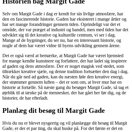
Historien bag Margit Gade
Selv om Margit Gade i dag er kendt for sin livlige atmosfære, har
den en fascinerende historie. Gaden har eksisteret i mange årtier og
har set mange forandringer gennem tiden. Oprindeligt var det et
område, der var præget af industri og handel, men med tiden har det
udviklet sig til det kreative og kulturelle centrum, vi ser i dag.
Mange af de bygninger, du ser nu, har en interessant historie, og
nogle af dem har været vidne til byens udvikling gennem årene.
Det er også værd at bemærke, at Margit Gade har været hjemsted
for mange kendte kunstnere og forfattere, der har ladet sig inspirere
af gaden og dens atmosfære. Der er noget magisk ved stedet, som
tiltrækker kreative sjæle, og denne tradition fortsætter den dag i dag.
Når du går ned ad gaden, kan du næsten føle den kreative energi,
der strømmer gennem luften – det er som om, at hver mur har en
historie at fortælle. Så næste gang du besøger Margit Gade, så tag et
øjeblik til at tænke på de mennesker, der har gået her før dig, og de
historier, de har efterladt.
Planlæg dit besøg til Margit Gade
Hvis du nu er blevet nysgerrig og vil planlægge dit besøg til Margit
Gade, er der et par ting, du skal huske på. For det første er det en