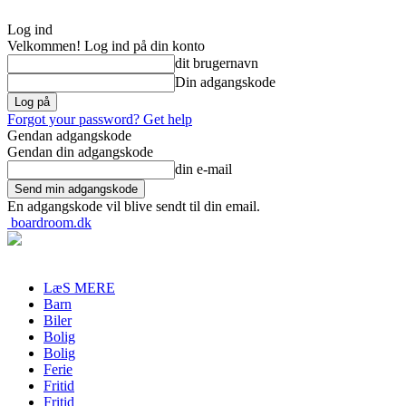
Log ind
Velkommen! Log ind på din konto
dit brugernavn
Din adgangskode
Forgot your password? Get help
Gendan adgangskode
Gendan din adgangskode
din e-mail
En adgangskode vil blive sendt til din email.
boardroom.dk
LæS MERE
Barn
Biler
Bolig
Bolig
Ferie
Fritid
Fritid