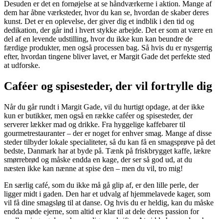
Desuden er det en fornøjelse at se håndværkerne i aktion. Mange af
dem har åbne værksteder, hvor du kan se, hvordan de skaber deres
kunst. Det er en oplevelse, der giver dig et indblik i den tid og
dedikation, der går ind i hvert stykke arbejde. Det er som at være en
del af en levende udstilling, hvor du ikke kun kan beundre de
færdige produkter, men også processen bag. Så hvis du er nysgerrig
efter, hvordan tingene bliver lavet, er Margit Gade det perfekte sted
at udforske.
Caféer og spisesteder, der vil fortrylle dig
Når du går rundt i Margit Gade, vil du hurtigt opdage, at der ikke
kun er butikker, men også en række caféer og spisesteder, der
serverer lækker mad og drikke. Fra hyggelige kaffebarer til
gourmetrestauranter – der er noget for enhver smag. Mange af disse
steder tilbyder lokale specialiteter, så du kan få en smagsprøve på det
bedste, Danmark har at byde på. Tænk på friskbrygget kaffe, lækre
smørrebrød og måske endda en kage, der ser så god ud, at du
næsten ikke kan nænne at spise den – men du vil, tro mig!
En særlig café, som du ikke må gå glip af, er den lille perle, der
ligger midt i gaden. Den har et udvalg af hjemmelavede kager, som
vil få dine smagsløg til at danse. Og hvis du er heldig, kan du måske
endda møde ejerne, som altid er klar til at dele deres passion for