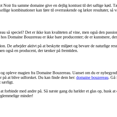
not Noir fra samme domaine give en dejlig kontrast til det saftige kød. 
lige kombinationer kan føre til overraskende og lækre resultater, så v
å speciel? Det er ikke kun kvaliteten af vine, men også den passion og
s Domaine Bouzereau er ikke bare producenter; de er kunstnere, der stræ
 De arbejder aktivt på at beskytte miljøet og bevare de naturlige ress
en også en producent, der tænker på fremtiden.
den og opleve magien fra Domaine Bouzereau. Uanset om du er nybegynder e
r på at blive udforsket. Du kan finde dem her:
domaine bouzereau
. Gå 
 særligt.
at forbinde med andre på. Så næste gang du hælder et glas op, husk at de
forglemmelige minder!