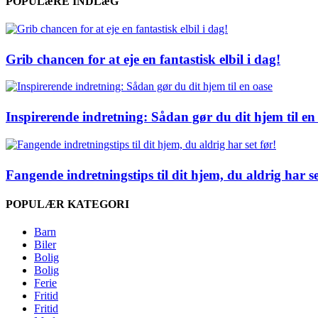
POPULæRE INDLæG
Grib chancen for at eje en fantastisk elbil i dag!
Inspirerende indretning: Sådan gør du dit hjem til en
Fangende indretningstips til dit hjem, du aldrig har se
POPULÆR KATEGORI
Barn
Biler
Bolig
Bolig
Ferie
Fritid
Fritid