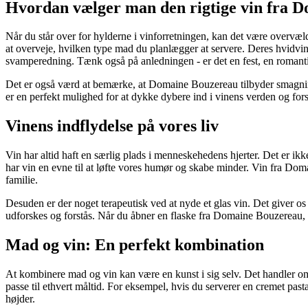
Hvordan vælger man den rigtige vin fra 
Når du står over for hylderne i vinforretningen, kan det være overvæl
at overveje, hvilken type mad du planlægger at servere. Deres hvidvin
svamperedning. Tænk også på anledningen - er det en fest, en romanti
Det er også værd at bemærke, at Domaine Bouzereau tilbyder smagnin
er en perfekt mulighed for at dykke dybere ind i vinens verden og fors
Vinens indflydelse på vores liv
Vin har altid haft en særlig plads i menneskehedens hjerter. Det er ikke
har vin en evne til at løfte vores humør og skabe minder. Vin fra Dom
familie.
Desuden er der noget terapeutisk ved at nyde et glas vin. Det giver os m
udforskes og forstås. Når du åbner en flaske fra Domaine Bouzereau, åb
Mad og vin: En perfekt kombination
At kombinere mad og vin kan være en kunst i sig selv. Det handler 
passe til ethvert måltid. For eksempel, hvis du serverer en cremet pa
højder.