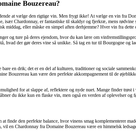
Domaine Bouzereau?
dende at vælge den rigtige vin. Men frygt ikke! At vælge en vin fra Dom
e, især Chardonnay, er fantastiske til skaldyr og fjerkræ, mens rødvine
sk middag, eller måske en simpel aften derhjemme? Hver vin fra dette d
ger og ture på deres ejendom, hvor du kan lære om vinfremstillingsp
tå, hvad der gør deres vine så unikke. Så tag en tur til Bourgogne og la
 bare en drik; det er en del af kulturen, traditioner og sociale sammenkom
aine Bouzereau kan være den perfekte akkompagnement til de øjeblikke, 
ulighed for at slappe af, reflektere og nyde nuet. Mange finder trøst i v
ner du ikke kun en flaske vin, men også en verden af oplevelser og føle
om at finde den perfekte balance, hvor vinens smag komplementerer ma
sta, vil en Chardonnay fra Domaine Bouzereau være en himmelsk ledsager