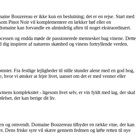
aine Bouzereau er ikke kun en beslutning; det er en rejse. Start med
 som Pinot Noir vil komplementere en lækker bøf eller en
omaine kan forvandle en almindelig aften til noget ekstraordinært.
rocessen og endda møde de passionerede mennesker bag vinene. Dette
d dig inspirere af naturens skønhed og vinens fortryllende verden.
ster. Fra festlige lejligheder til stille stunder alene med en god bog,
hvor vi ønsker at fejre livet, uanset om det er med venner eller
inens kompleksitet - ligesom livet selv, er vin fyldt med lag, der skal
lser, der kan berige dit liv.
den og omvendt. Domaine Bouzereau tilbyder en række vine, der kan
. Dens friske syre vil skære gennem fedmen og løfte retten til nye