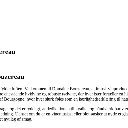
ereau
ouzereau
r fylder luften. Velkommen til Domaine Bouzereau, et fransk vinproducen
ne enestående hvidvine og robuste rødvine, der hver især fortæller en h
r af Bourgogne, hvor hver slurk føles som en kærlighedserklæring til nat
bage, og det er tydeligt, at dedikationen til kvalitet og håndværk har 
ledning. Uanset om du er en vinentusiast eller blot ønsker at nyde et glas 
et nyt lag af smag.