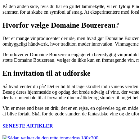
På den anden side, hvis du har en grillet lammekølle, vil en fyldig Pi
sammen for at skabe en symfoni af smag. At eksperimentere med forskel
Hvorfor vælge Domaine Bouzereau?
Der er mange vinproducenter derude, men hvad gør Domaine Bouzereau s
omhyggeligt håndværk, hvor tradition møder innovation. Vinmagerne ho
Derudover er Domaine Bouzereau engageret i bæredygtig vinproduktion.
støtte Domaine Bouzereau, vælger du ikke kun en fremragende vin, m
En invitation til at udforske
Så hvad venter du på? Det er tid til at tage skridtet ind i vinens ver
Besøg deres hjemmeside og opdag det brede udvalg af vine, der vente
der har potentiale til at forvandle dine måltider og stunder til noget helt
Vin er mere end bare en drik; det er en rejse, en oplevelse og en måde 
at blive fortalt. Skål for de gode stunder, de fantastiske vine og de u
SENESTE ARTIKLER