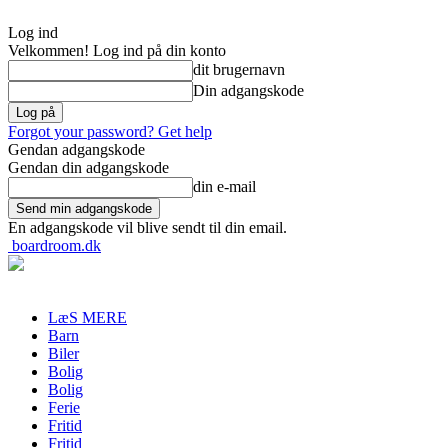
Log ind
Velkommen! Log ind på din konto
dit brugernavn
Din adgangskode
Forgot your password? Get help
Gendan adgangskode
Gendan din adgangskode
din e-mail
En adgangskode vil blive sendt til din email.
boardroom.dk
LæS MERE
Barn
Biler
Bolig
Bolig
Ferie
Fritid
Fritid