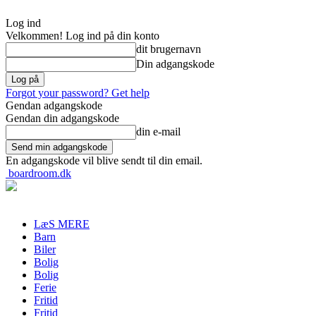
Log ind
Velkommen! Log ind på din konto
dit brugernavn
Din adgangskode
Forgot your password? Get help
Gendan adgangskode
Gendan din adgangskode
din e-mail
En adgangskode vil blive sendt til din email.
boardroom.dk
LæS MERE
Barn
Biler
Bolig
Bolig
Ferie
Fritid
Fritid