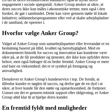
engagement i sociale spørgsmål. Anker Group ønsker at sikre, at
deres succes ikke kun måles i økonomiske termer, men også i den
forskel, de gør i samfundet. Dette kan være gennem støtte til lokale
initiativer, uddannelsesprogrammer eller ved at skabe arbejdspladser
i de samfund, de opererer i.
Hvorfor vælge Anker Group?
Valget af Anker Group som samarbejdspartner eller leverandør er en
beslutning baseret på tillid, kvalitet og bæredygtighed. Med en
dokumenteret historik for succes og innovation kan kunderne være
sikre på, at de får produkter og tjenester, der ikke kun opfylder deres
behov, men også bidrager til en bedre fremtid. Anker Group er mere
end bare en virksomhed; det er et symbol på fremgang og
ansvarlighed.
Derudover er Anker Group's kundeservice i top. De forstår, at
tilfredse kunder er nøglen til succes, og derfor gør de en dyd i at
sikre, at hver kunde får den støtte og opmærksomhed, de fortjener.
Uanset om det er gennem teknisk support eller rådgivning, er Anker
Group altid klar til at hjælpe deres kunder.
En fremtid fyldt med muligheder