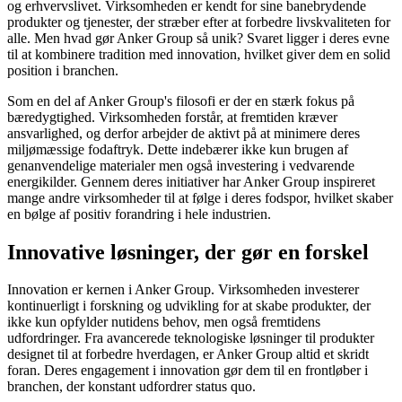
og erhvervslivet. Virksomheden er kendt for sine banebrydende
produkter og tjenester, der stræber efter at forbedre livskvaliteten for
alle. Men hvad gør Anker Group så unik? Svaret ligger i deres evne
til at kombinere tradition med innovation, hvilket giver dem en solid
position i branchen.
Som en del af Anker Group's filosofi er der en stærk fokus på
bæredygtighed. Virksomheden forstår, at fremtiden kræver
ansvarlighed, og derfor arbejder de aktivt på at minimere deres
miljømæssige fodaftryk. Dette indebærer ikke kun brugen af
genanvendelige materialer men også investering i vedvarende
energikilder. Gennem deres initiativer har Anker Group inspireret
mange andre virksomheder til at følge i deres fodspor, hvilket skaber
en bølge af positiv forandring i hele industrien.
Innovative løsninger, der gør en forskel
Innovation er kernen i Anker Group. Virksomheden investerer
kontinuerligt i forskning og udvikling for at skabe produkter, der
ikke kun opfylder nutidens behov, men også fremtidens
udfordringer. Fra avancerede teknologiske løsninger til produkter
designet til at forbedre hverdagen, er Anker Group altid et skridt
foran. Deres engagement i innovation gør dem til en frontløber i
branchen, der konstant udfordrer status quo.