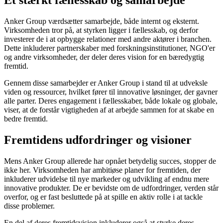
Et stærkt fællesskab og samarbejde
Anker Group værdsætter samarbejde, både internt og eksternt.
Virksomheden tror på, at styrken ligger i fællesskab, og derfor
investerer de i at opbygge relationer med andre aktører i branchen.
Dette inkluderer partnerskaber med forskningsinstitutioner, NGO'er
og andre virksomheder, der deler deres vision for en bæredygtig
fremtid.
Gennem disse samarbejder er Anker Group i stand til at udveksle
viden og ressourcer, hvilket fører til innovative løsninger, der gavner
alle parter. Deres engagement i fællesskaber, både lokale og globale,
viser, at de forstår vigtigheden af at arbejde sammen for at skabe en
bedre fremtid.
Fremtidens udfordringer og visioner
Mens Anker Group allerede har opnået betydelig succes, stopper de
ikke her. Virksomheden har ambitiøse planer for fremtiden, der
inkluderer udvidelse til nye markeder og udvikling af endnu mere
innovative produkter. De er bevidste om de udfordringer, verden står
overfor, og er fast besluttede på at spille en aktiv rolle i at tackle
disse problemer.
En del af deres fremtidsvision inkluderer også at styrke deres