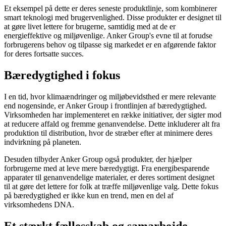
Et eksempel på dette er deres seneste produktlinje, som kombinerer
smart teknologi med brugervenlighed. Disse produkter er designet til
at gøre livet lettere for brugerne, samtidig med at de er
energieffektive og miljøvenlige. Anker Group's evne til at forudse
forbrugerens behov og tilpasse sig markedet er en afgørende faktor
for deres fortsatte succes.
Bæredygtighed i fokus
I en tid, hvor klimaændringer og miljøbevidsthed er mere relevante
end nogensinde, er Anker Group i frontlinjen af bæredygtighed.
Virksomheden har implementeret en række initiativer, der sigter mod
at reducere affald og fremme genanvendelse. Dette inkluderer alt fra
produktion til distribution, hvor de stræber efter at minimere deres
indvirkning på planeten.
Desuden tilbyder Anker Group også produkter, der hjælper
forbrugerne med at leve mere bæredygtigt. Fra energibesparende
apparater til genanvendelige materialer, er deres sortiment designet
til at gøre det lettere for folk at træffe miljøvenlige valg. Dette fokus
på bæredygtighed er ikke kun en trend, men en del af
virksomhedens DNA.