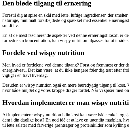
Den bløde tilgang til ernæring
Forestil dig at spise en skål med lette, luftige ingredienser, der smelt
naturlige, minimalt forarbejdede og spækket med essentielle næringssto
sundt liv.
En af de mest fascinerende aspekter ved denne ernæringsfilosofi er dens 
forbedre sin koncentration, kan wispy nutrition tilpasses for at imødek
Fordele ved wispy nutrition
Men hvad er fordelene ved denne tilgang? Først og fremmest er der den
energiniveau. Det kan være, at du ikke længere føler dig træt efter fro
vigtigt i en travl hverdag.
Desuden er wispy nutrition også en mere bæredygtig tilgang til kost. 
hvor både miljøet og vores kroppe drager fordel. Når vi spiser med om
Hvordan implementerer man wispy nutrit
At implementere wispy nutrition i din kost kan være både enkelt og sjo
dem i din daglige kost? En god idé er at lave en ugentlig madplan, hvo
til lette salater med farverige grøntsager og proteinkilder som kylling e