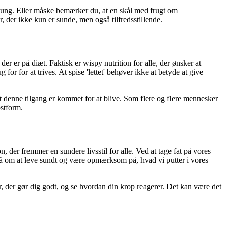
g tung. Eller måske bemærker du, at en skål med frugt om
 der ikke kun er sunde, men også tilfredsstillende.
r er på diæt. Faktisk er wispy nutrition for alle, der ønsker at
or for at trives. At spise 'lettet' behøver ikke at betyde at give
at denne tilgang er kommet for at blive. Som flere og flere mennesker
ostform.
, der fremmer en sundere livsstil for alle. Ved at tage fat på vores
gså om at leve sundt og være opmærksom på, hvad vi putter i vores
r, der gør dig godt, og se hvordan din krop reagerer. Det kan være det