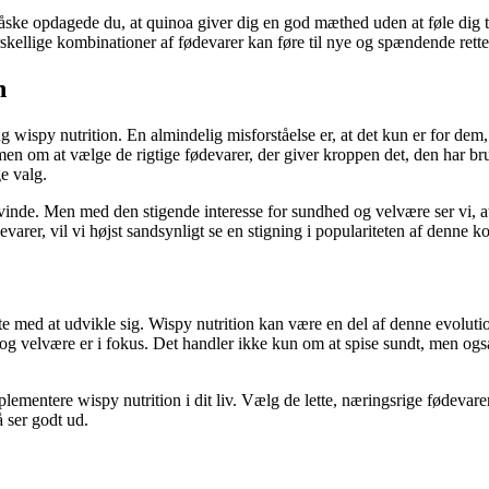
? Måske opdagede du, at quinoa giver dig en god mæthed uden at føle di
ellige kombinationer af fødevarer kan føre til nye og spændende retter,
n
spy nutrition. En almindelig misforståelse er, at det kun er for dem, de
en om at vælge de rigtige fødevarer, der giver kroppen det, den har brug f
e valg.
rsvinde. Men med den stigende interesse for sundhed og velvære ser vi, 
rer, vil vi højst sandsynligt se en stigning i populariteten af denne k
tte med at udvikle sig. Wispy nutrition kan være en del af denne evolution
d og velvære er i fokus. Det handler ikke kun om at spise sundt, men o
ementere wispy nutrition i dit liv. Vælg de lette, næringsrige fødevare
å ser godt ud.