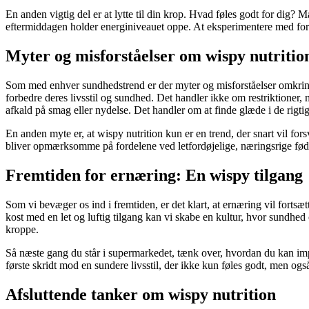
En anden vigtig del er at lytte til din krop. Hvad føles godt for dig
eftermiddagen holder energiniveauet oppe. At eksperimentere med forsk
Myter og misforståelser om wispy nutritio
Som med enhver sundhedstrend er der myter og misforståelser omkring wi
forbedre deres livsstil og sundhed. Det handler ikke om restriktioner, m
afkald på smag eller nydelse. Det handler om at finde glæde i de rigtig
En anden myte er, at wispy nutrition kun er en trend, der snart vil fo
bliver opmærksomme på fordelene ved letfordøjelige, næringsrige fødeva
Fremtiden for ernæring: En wispy tilgang
Som vi bevæger os ind i fremtiden, er det klart, at ernæring vil fortsæ
kost med en let og luftig tilgang kan vi skabe en kultur, hvor sundhe
kroppe.
Så næste gang du står i supermarkedet, tænk over, hvordan du kan impl
første skridt mod en sundere livsstil, der ikke kun føles godt, men ogs
Afsluttende tanker om wispy nutrition