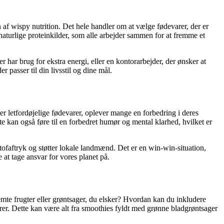
en af wispy nutrition. Det hele handler om at vælge fødevarer, der er
naturlige proteinkilder, som alle arbejder sammen for at fremme et
r har brug for ekstra energi, eller en kontorarbejder, der ønsker at
 passer til din livsstil og dine mål.
er letfordøjelige fødevarer, oplever mange en forbedring i deres
tte kan også føre til en forbedret humør og mental klarhed, hvilket er
ofaftryk og støtter lokale landmænd. Det er en win-win-situation,
at tage ansvar for vores planet på.
temte frugter eller grøntsager, du elsker? Hvordan kan du inkludere
arer. Dette kan være alt fra smoothies fyldt med grønne bladgrøntsager