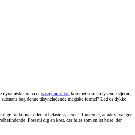
enne dynamiske arena er
wispy nutrition
kommet som en lysende stjerne,
 reel substans bag denne tilsyneladende magiske formel? Lad os dykke
turlige funktioner uden at belaste systemet. Tanken er, at når vi vælger
lbefindende. Forestil dig en kost, der føles som en let brise, der