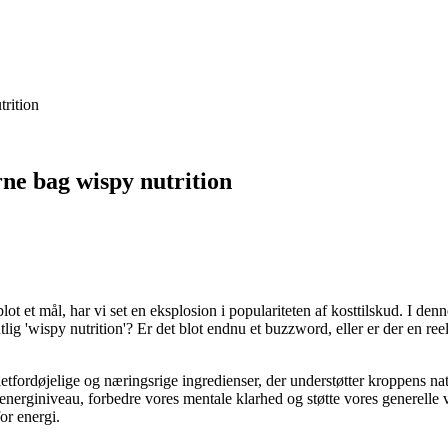
rition
ne bag wispy nutrition
lot et mål, har vi set en eksplosion i populariteten af kosttilskud. I d
ntlig 'wispy nutrition'? Er det blot endnu et buzzword, eller er der en
 letfordøjelige og næringsrige ingredienser, der understøtter kroppens na
 energiniveau, forbedre vores mentale klarhed og støtte vores generelle ve
or energi.