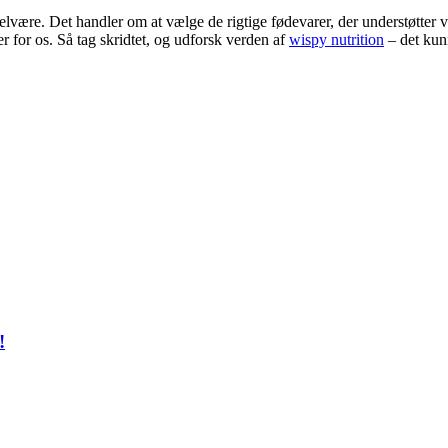
være. Det handler om at vælge de rigtige fødevarer, der understøtter vor
r for os. Så tag skridtet, og udforsk verden af
wispy nutrition
– det kunn
!