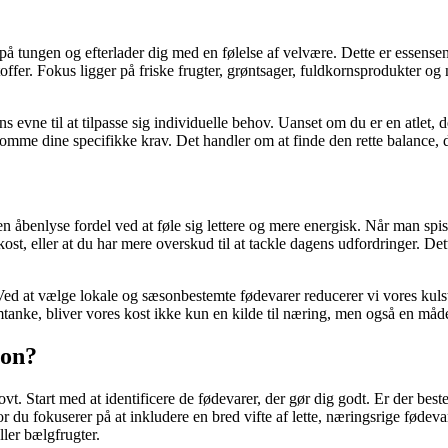
er på tungen og efterlader dig med en følelse af velvære. Dette er essens
ffer. Fokus ligger på friske frugter, grøntsager, fuldkornsprodukter og 
evne til at tilpasse sig individuelle behov. Uanset om du er en atlet, de
omme dine specifikke krav. Det handler om at finde den rette balance, der
 åbenlyse fordel ved at føle sig lettere og mere energisk. Når man spis
kost, eller at du har mere overskud til at tackle dagens udfordringer. De
Ved at vælge lokale og sæsonbestemte fødevarer reducerer vi vores kulst
tanke, bliver vores kost ikke kun en kilde til næring, men også en måde 
ion?
vt. Start med at identificere de fødevarer, der gør dig godt. Er der bes
r du fokuserer på at inkludere en bred vifte af lette, næringsrige fødev
ller bælgfrugter.