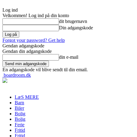
Log ind
Velkommen! Log ind på din konto
dit brugernavn
Din adgangskode
Forgot your password? Get help
Gendan adgangskode
Gendan din adgangskode
din e-mail
En adgangskode vil blive sendt til din email.
boardroom.dk
LæS MERE
Barn
Biler
Bolig
Bolig
Ferie
Fritid
Fritid