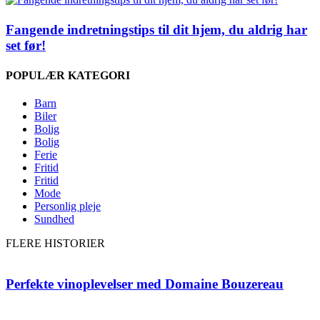
Fangende indretningstips til dit hjem, du aldrig har
set før!
POPULÆR KATEGORI
Barn
Biler
Bolig
Bolig
Ferie
Fritid
Fritid
Mode
Personlig pleje
Sundhed
FLERE HISTORIER
Perfekte vinoplevelser med Domaine Bouzereau