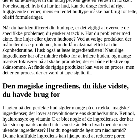
der er skræddersyet til din hudtype, kan gøre en verden til forskel.
For eksempel, hvis du har tør hud, kan du drage fordel af rige,
fugtgivende cremer, mens en fedtet hudtype måske har brug for lette,
oliefri formuleringer.
Når du har identificeret din hudtype, er det vigtigt at overveje de
specifikke problemer, du ønsker at tackle. Har du problemer med
akne, fine linjer eller ujævn hudtone? Ved at vælge produkter, der
målretter disse problemer, kan du få maksimal effekt af din
skønhedsrutine. Husk også at læse ingredienslisten! Naturlige
ingredienser har ofte mindre risiko for at irritere huden, og mange
mærker fokuserer på at skabe produkter, der er både effektive og
skånsomme. At finde de rigtige produkter kan være en proces, men
det er en proces, der er værd at tage sig tid til.
Den magiske ingrediens, du ikke vidste,
du havde brug for
I jagten på den perfekte hud støder mange på en række 'magiske'
ingredienser, der lover at revolutionere ens skønhedsrutine. Retinol,
hyaluronsyre og vitamin C er blot nogle af de ingredienser, der har
fået stor opmærksomhed i de seneste år. Men hvad med de mere
ukendte ingredienser? Har du nogensinde hørt om niacinamid?
Denne kraftfulde ingrediens kan hjælpe med at reducere porer,