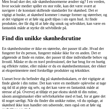
Men hvad sker der, når skønhedsnormerne ændrer sig? I en verden,
hvor sociale medier spiller en stor rolle, kan det være svært at
navigere i de konstant skiftende standarder for skønhed. Det er
vigtigt at huske, at skønhed kommer i mange former og størrelser, og
at det vigtigste er at føle sig godt tilpas i sin egen hud. At finde
produkter, der får dig til at føle dig smuk og selvsikker, kan være en
fantastisk måde at styrke dit selvbillede på.
Find din unikke skønhedsrutine
En skønhedsrutine er ikke en størrelse, der passer til alle. Hvad der
fungerer for én person, fungerer måske ikke for en anden. Det er
afgørende at finde en rutine, der passer til dine individuelle behov og
livsstil. Måske er du en travl professionel, der har brug for en hurtig
og effektiv rutine, eller måske er du en skønhedsentusiast, der elsker
at eksperimentere med forskellige produkter og teknikker.
Uanset hvor du befinder dig på skønhedsskalaen, er det vigtigste at
finde glæde i din rutine. Det kan være en meditativ oplevelse at tage
sig tid til at pleje sig selv, og det kan være en fantastisk måde at
stresse af på. Overvej at tilføje et par ekstra skridt til din rutine,
såsom ansigtsmasker eller selvforkælelse med et bad, for at gøre det
til noget særligt. Når du finder din unikke rutine, vil du opdage, at
skønhed ikke kun handler om udseende, men også om at føle sig