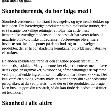
godt tilpas og glad.
Skønhedstrends, du bør følge med i
Skønhedsverdenen er konstant i bevægelse, og nye trends dukker op
hele tiden. Fra bæredygtige produkter til minimalistiske rutiner, der
er så mange forskellige retninger at følge. En af de mest
bemærkelsesværdige tendenser i de seneste år har været fokus på
naturlige og økologiske ingredienser. Forbrugerne bliver mere
bevidste om, hvad de putter på deres hud, og mange vælger
produkter, der er fri for skadelige kemikalier og fyldt med naturlige
ekstrakter.
En anden spændende trend er den stigende popularitet af DIY
skønhedsprodukter. Mange mennesker eksperimenterer med at lave
deres egne ansigtsmasker, skrubber og hårbehandlinger derhjemme
ved hjælp af enkle ingredienser, de allerede har i deres køkken. Det
kan være en sjov og kreativ måde at skræddersy din skønhedsrutine
på og sikre, at du ved præcis, hvad der er i de produkter, du bruger.
Men husk at gøre din research, så du kan finde de bedste opskrifter
og teknikker!
Skønhed i alle aldre