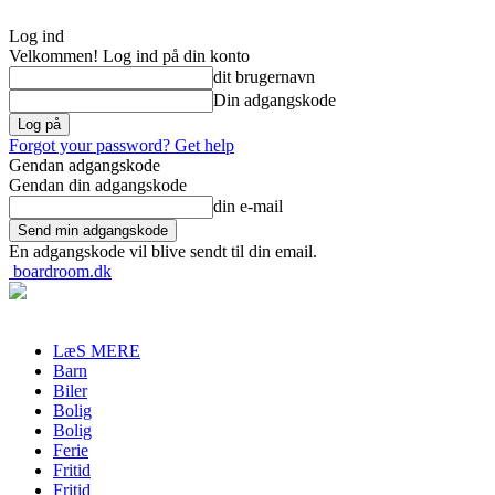
Log ind
Velkommen! Log ind på din konto
dit brugernavn
Din adgangskode
Forgot your password? Get help
Gendan adgangskode
Gendan din adgangskode
din e-mail
En adgangskode vil blive sendt til din email.
boardroom.dk
LæS MERE
Barn
Biler
Bolig
Bolig
Ferie
Fritid
Fritid