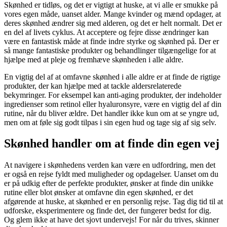
Skønhed er tidløs, og det er vigtigt at huske, at vi alle er smukke på
vores egen måde, uanset alder. Mange kvinder og mænd opdager, at
deres skønhed ændrer sig med alderen, og det er helt normalt. Det er
en del af livets cyklus. At acceptere og fejre disse ændringer kan
være en fantastisk måde at finde indre styrke og skønhed på. Der er
så mange fantastiske produkter og behandlinger tilgængelige for at
hjælpe med at pleje og fremhæve skønheden i alle aldre.
En vigtig del af at omfavne skønhed i alle aldre er at finde de rigtige
produkter, der kan hjælpe med at tackle aldersrelaterede
bekymringer. For eksempel kan anti-aging produkter, der indeholder
ingredienser som retinol eller hyaluronsyre, være en vigtig del af din
rutine, når du bliver ældre. Det handler ikke kun om at se yngre ud,
men om at føle sig godt tilpas i sin egen hud og tage sig af sig selv.
Skønhed handler om at finde din egen vej
At navigere i skønhedens verden kan være en udfordring, men det
er også en rejse fyldt med muligheder og opdagelser. Uanset om du
er på udkig efter de perfekte produkter, ønsker at finde din unikke
rutine eller blot ønsker at omfavne din egen skønhed, er det
afgørende at huske, at skønhed er en personlig rejse. Tag dig tid til at
udforske, eksperimentere og finde det, der fungerer bedst for dig.
Og glem ikke at have det sjovt undervejs! For når du trives, skinner