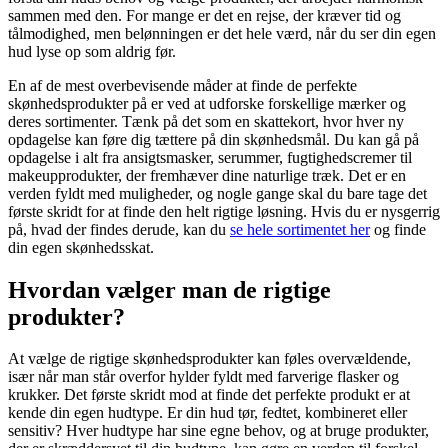
sammen med den. For mange er det en rejse, der kræver tid og
tålmodighed, men belønningen er det hele værd, når du ser din egen
hud lyse op som aldrig før.
En af de mest overbevisende måder at finde de perfekte
skønhedsprodukter på er ved at udforske forskellige mærker og
deres sortimenter. Tænk på det som en skattekort, hvor hver ny
opdagelse kan føre dig tættere på din skønhedsmål. Du kan gå på
opdagelse i alt fra ansigtsmasker, serummer, fugtighedscremer til
makeupprodukter, der fremhæver dine naturlige træk. Det er en
verden fyldt med muligheder, og nogle gange skal du bare tage det
første skridt for at finde den helt rigtige løsning. Hvis du er nysgerrig
på, hvad der findes derude, kan du
se hele sortimentet her
og finde
din egen skønhedsskat.
Hvordan vælger man de rigtige
produkter?
At vælge de rigtige skønhedsprodukter kan føles overvældende,
især når man står overfor hylder fyldt med farverige flasker og
krukker. Det første skridt mod at finde det perfekte produkt er at
kende din egen hudtype. Er din hud tør, fedtet, kombineret eller
sensitiv? Hver hudtype har sine egne behov, og at bruge produkter,