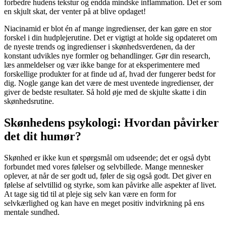
forbedre hudens tekstur og endda mindske inflammation. Det er som
en skjult skat, der venter på at blive opdaget!
Niacinamid er blot én af mange ingredienser, der kan gøre en stor
forskel i din hudplejerutine. Det er vigtigt at holde sig opdateret om
de nyeste trends og ingredienser i skønhedsverdenen, da der
konstant udvikles nye formler og behandlinger. Gør din research,
læs anmeldelser og vær ikke bange for at eksperimentere med
forskellige produkter for at finde ud af, hvad der fungerer bedst for
dig. Nogle gange kan det være de mest uventede ingredienser, der
giver de bedste resultater. Så hold øje med de skjulte skatte i din
skønhedsrutine.
Skønhedens psykologi: Hvordan påvirker
det dit humør?
Skønhed er ikke kun et spørgsmål om udseende; det er også dybt
forbundet med vores følelser og selvbillede. Mange mennesker
oplever, at når de ser godt ud, føler de sig også godt. Det giver en
følelse af selvtillid og styrke, som kan påvirke alle aspekter af livet.
At tage sig tid til at pleje sig selv kan være en form for
selvkærlighed og kan have en meget positiv indvirkning på ens
mentale sundhed.